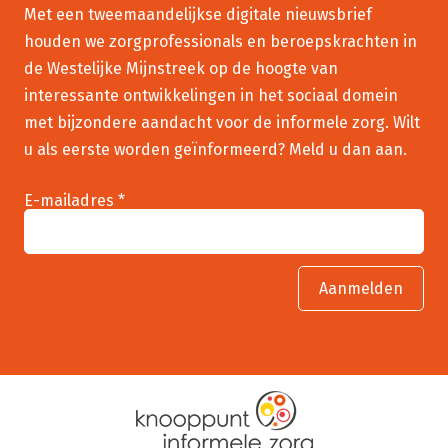
Met een tweemaandelijkse digitale nieuwsbrief
houden we zorgprofessionals en beroepskrachten in
de Westelijke Mijnstreek op de hoogte van
interessante ontwikkelingen in het sociaal domein
met bijzondere aandacht voor de informele zorg. Wilt
u als eerste worden geïnformeerd? Meld u dan aan.
E-mailadres *