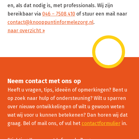
en, als dat nodig is, met professionals. Wij zijn
bereikbaar via
046 – 7508 410
of stuur een mail naar
contact@knooppuntinformelezorg.nl
.
naar overzicht ››
Neem contact met ons op
Heeft u vragen, tips, ideeën of opmerkingen? Bent u
op zoek naar hulp of ondersteuning? Wilt u sparren
over nieuwe ontwikkelingen of wilt u gewoon weten
wat wij voor u kunnen betekenen? Dan horen wij dat
graag. Bel of mail ons, of vul het
contactformulier
in.