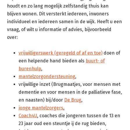
houdt en zo lang mogelijk zelfstandig thuis kan
blijven wonen. Dit versterkt iedereen, inwoners
individueel en iedereen samen in de wijk. Heeft u een
vraag, of wilt u informatie of advies, bijvoorbeeld
over:
vrijwilligerswerk (geregeld of af en toe)
doen of
een helpende hand bieden als
buurt- of
burenhulp
,
mantelzorgondersteuning
,
vrijwillige inzet (Brugmaatjes, voor mensen met
dementie en voor mensen in de palliatieve fase,
en naasten) bij/door
De Brug
,
jonge mantelzorgers
,
Coach4U
, coaches die jongeren tussen de 13 en
23 jaar oud een steuntje ij de rug bieden,